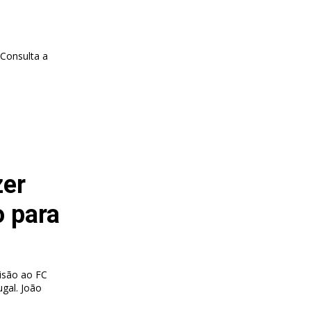
 Consulta a
zer
o para
isão ao FC
 João