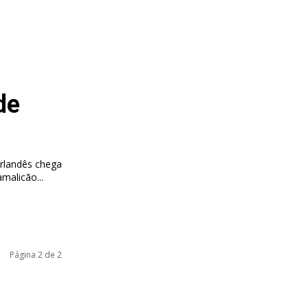
de
erlandês chega
 no campeonato croata. O FC Famalicão...
Página 2 de 2