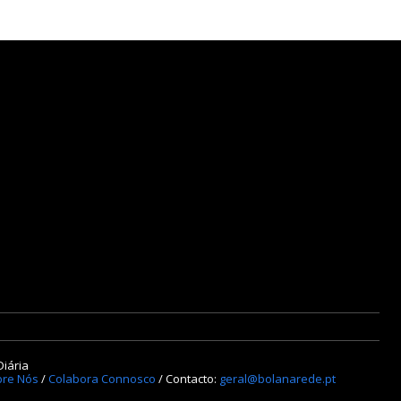
Diária
re Nós
/
Colabora Connosco
/ Contacto:
geral@bolanarede.pt