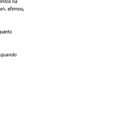
entos na
e’
», afirmou,
quanto
, quando