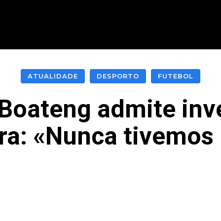
CIONAL
INTERNACIONAL
MODALIDADES
ES
ATUALIDADE
DESPORTO
FUTEBOL
 Boateng admite inv
ra: «Nunca tivemos
acebook
Twitter
Pinterest
What