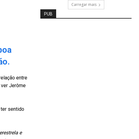
Carregar mais
PUB
boa
ão.
relação entre
r ver Jerôme
ter sentido
restrela e