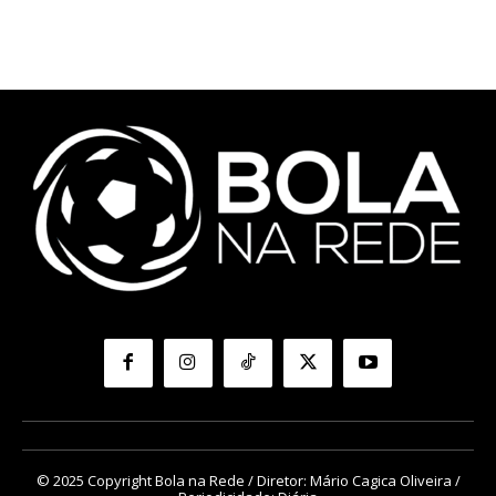
© 2025 Copyright Bola na Rede / Diretor: Mário Cagica Oliveira /