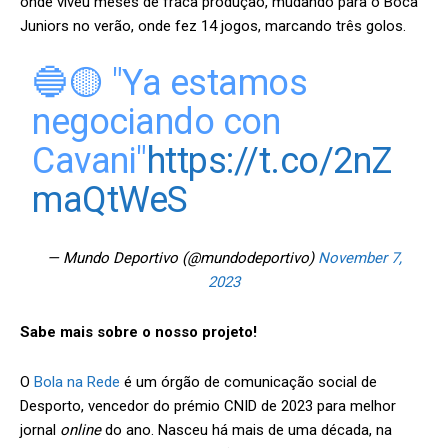
onde viveu meses de fraca produção, mudando para o Boca
Juniors no verão, onde fez 14 jogos, marcando três golos.
🔵🟡 "Ya estamos
negociando con
Cavani"
https://t.co/2nZ
maQtWeS
— Mundo Deportivo (@mundodeportivo)
November 7,
2023
Sabe mais sobre o nosso projeto!
O
Bola na Rede
é um órgão de comunicação social de
Desporto, vencedor do prémio CNID de 2023 para melhor
jornal
online
do ano. Nasceu há mais de uma década, na