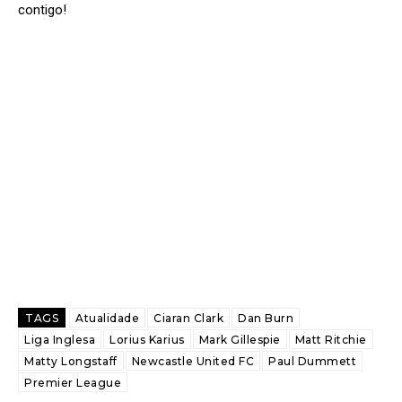
contigo!
TAGS
Atualidade
Ciaran Clark
Dan Burn
Liga Inglesa
Lorius Karius
Mark Gillespie
Matt Ritchie
Matty Longstaff
Newcastle United FC
Paul Dummett
Premier League