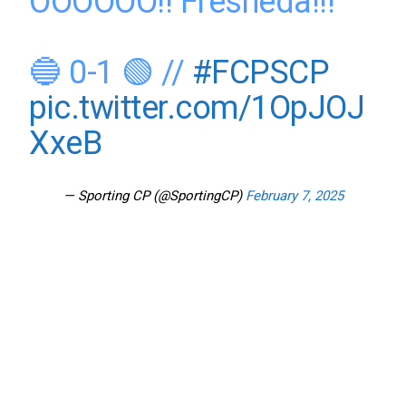
OOOOOO!! Fresneda!!!
🔵 0-1 🟢 //
#FCPSCP
pic.twitter.com/1OpJOJ
XxeB
— Sporting CP (@SportingCP)
February 7, 2025