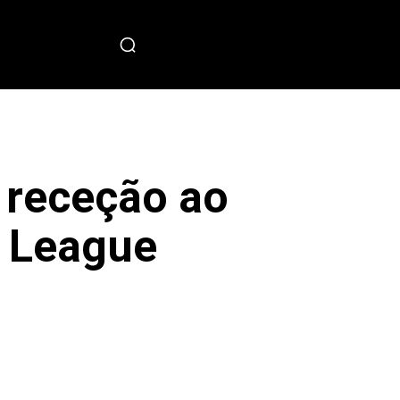
PECIAL
 receção ao
s League
sApp
Copy URL