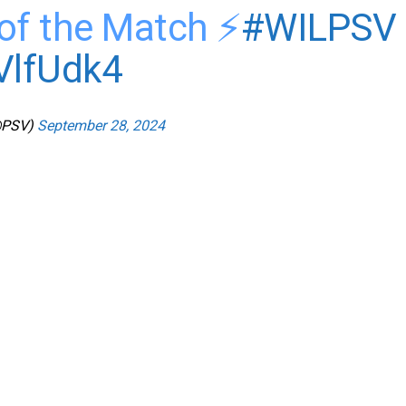
of the Match ⚡️
#WILPSV
VlfUdk4
@PSV)
September 28, 2024