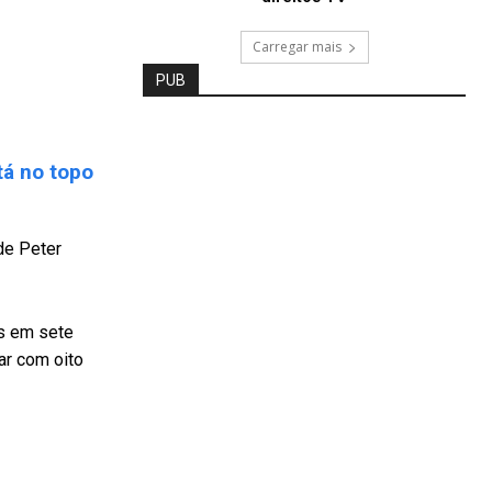
Carregar mais
PUB
tá no topo
 de Peter
as em sete
ar com oito