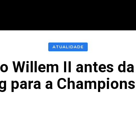
CIONAL
INTERNACIONAL
MODALIDADES
ES
ATUALIDADE
o Willem II antes da
g para a Champion
acebook
Twitter
Pinterest
What