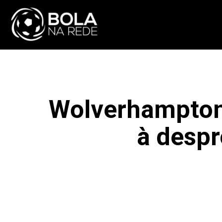
ATUALIDADE
NA
Wolverhampton 
à desp
F
COMPARTILHAR