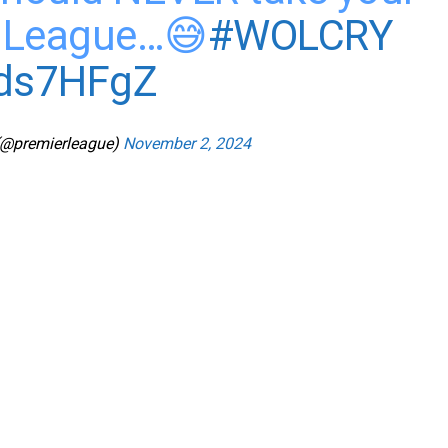
r League…😅
#WOLCRY
Ods7HFgZ
(@premierleague)
November 2, 2024