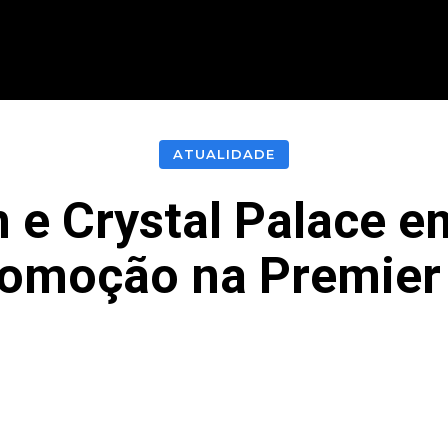
CIONAL
INTERNACIONAL
MODALIDADES
ES
ATUALIDADE
e Crystal Palace 
romoção na Premier
acebook
Twitter
Pinterest
What