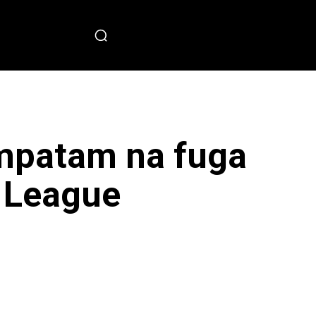
PECIAL
empatam na fuga
 League
sApp
Copy URL