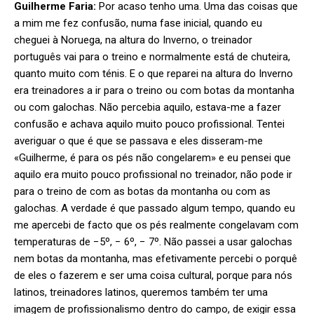
Guilherme Faria:
Por acaso tenho uma. Uma das coisas que
a mim me fez confusão, numa fase inicial, quando eu
cheguei à Noruega, na altura do Inverno, o treinador
português vai para o treino e normalmente está de chuteira,
quanto muito com ténis. E o que reparei na altura do Inverno
era treinadores a ir para o treino ou com botas da montanha
ou com galochas. Não percebia aquilo, estava-me a fazer
confusão e achava aquilo muito pouco profissional. Tentei
averiguar o que é que se passava e eles disseram-me
«Guilherme, é para os pés não congelarem» e eu pensei que
aquilo era muito pouco profissional no treinador, não pode ir
para o treino de com as botas da montanha ou com as
galochas. A verdade é que passado algum tempo, quando eu
me apercebi de facto que os pés realmente congelavam com
temperaturas de −5º, − 6º, − 7º. Não passei a usar galochas
nem botas da montanha, mas efetivamente percebi o porquê
de eles o fazerem e ser uma coisa cultural, porque para nós
latinos, treinadores latinos, queremos também ter uma
imagem de profissionalismo dentro do campo, de exigir essa