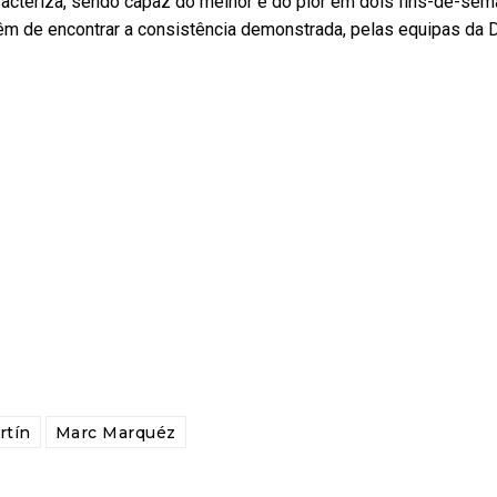
caracteriza, sendo capaz do melhor e do pior em dois fins-de-se
têm de encontrar a consistência demonstrada, pelas equipas da 
rtín
Marc Marquéz