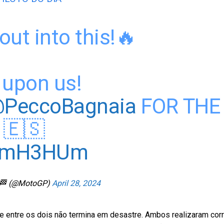
out into this!🔥
s upon us!
PeccoBagnaia
FOR THE
🇪🇸
1gjmH3HUm
🏁 (@MotoGP)
April 28, 2024
 entre os dois não termina em desastre. Ambos realizaram cor