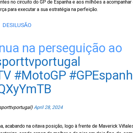
entes no circuito do GP de Espanha e aos milhões a acompanhar
ça para executar a sua estratégia na perfeição.
DESILUSÃO
inua na perseguição ao
porttvportugal
TV
#MotoGP
#GPEspanh
AJQXyYmTB
sporttvportugal)
April 28, 2024
a, acabando na oitava posição, logo à frente de Maverick Viñale