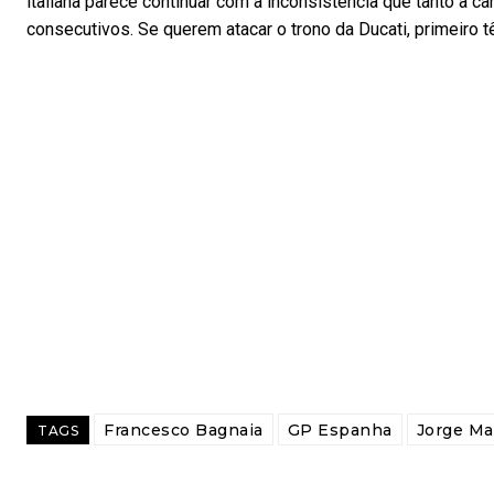
italiana parece continuar com a inconsistência que tanto a 
consecutivos. Se querem atacar o trono da Ducati, primeiro 
Francesco Bagnaia
GP Espanha
Jorge Ma
TAGS