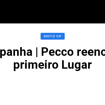
CIONAL
INTERNACIONAL
MODALIDADES
ES
MOTO GP
panha | Pecco reen
primeiro Lugar
acebook
Twitter
Pinterest
What