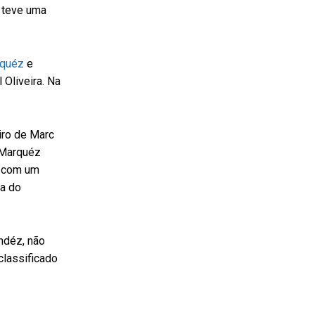
a teve uma
rquéz
e
Oliveira. Na
eiro de Marc
 Marquéz
, com um
ha do
andéz, não
classificado