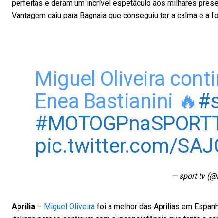
perfeitas e deram um incrível espetáculo aos milhares pres
Vantagem caiu para Bagnaia que conseguiu ter a calma e a for
Miguel Oliveira cont
Enea Bastianini 🔥
#s
#MOTOGPnaSPORT
pic.twitter.com/S
— sport tv (@
Aprilia
–
Miguel Oliveira
foi a melhor das Aprilias em Espanh