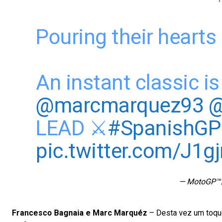
Pouring their hearts 
An instant classic i
@marcmarquez93
@
LEAD ⚔️
#SpanishGP
pic.twitter.com/J
— MotoGP™
Francesco Bagnaia e Marc Marquéz
– Desta vez um toque