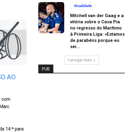
Atualidade
Mitchell van der Gaag e a
vitória sobre o Casa Pia
no regresso do Marítimo
à Primeira Liga: «Estamos
de parabéns porque eu
sei...
Carregar mais
PUB
SO AO
e com
 Marc
da 14.ª para