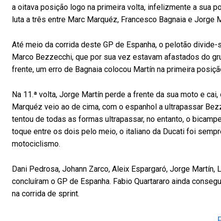
a oitava posição logo na primeira volta, infelizmente a sua po
luta a três entre Marc Marquéz, Francesco Bagnaia e Jorge Mar
Até meio da corrida deste GP de Espanha, o pelotão divide-
Marco Bezzecchi, que por sua vez estavam afastados do grup
frente, um erro de Bagnaia colocou Martín na primeira posiç
Na 11.ª volta, Jorge Martín perde a frente da sua moto e cai,
Marquéz veio ao de cima, com o espanhol a ultrapassar Bezz
tentou de todas as formas ultrapassar, no entanto, o bica
toque entre os dois pelo meio, o italiano da Ducati foi sempre
motociclismo.
Dani Pedrosa, Johann Zarco, Aleix Espargaró, Jorge Martín, 
concluíram o GP de Espanha. Fabio Quartararo ainda consegui
na corrida de sprint.