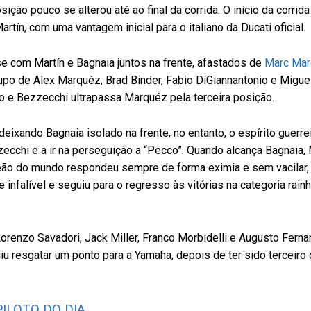
sição pouco se alterou até ao final da corrida. O início da corrid
tín, com uma vantagem inicial para o italiano da Ducati oficial.
se com Martín e Bagnaia juntos na frente, afastados de
Marc Ma
o de Alex Marquéz, Brad Binder, Fabio DiGiannantonio e Miguel 
ão e Bezzecchi ultrapassa Marquéz pela terceira posição.
 deixando Bagnaia isolado na frente, no entanto, o espírito guerr
ecchi e a ir na perseguição a “Pecco”. Quando alcança Bagnaia,
mpeão do mundo respondeu sempre de forma eximia e sem vacilar
 infalível e seguiu para o regresso às vitórias na categoria rain
Lorenzo Savadori, Jack Miller, Franco Morbidelli e Augusto Fern
u resgatar um ponto para a Yamaha, depois de ter sido terceiro 
PILOTO DO DIA