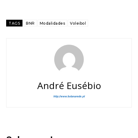
TAGS
BNR
Modalidades
Voleibol
André Eusébio
http://www.bolanarede.pt