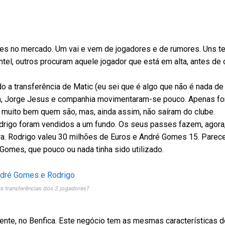
es no mercado. Um vai e vem de jogadores e de rumores. Uns t
tel, outros procuram aquele jogador que está em alta, antes de 
o a transferência de Matic (eu sei que é algo que não é nada de
ca, Jorge Jesus e companhia movimentaram-se pouco. Apenas f
muito bem quem são, mas, ainda assim, não saíram do clube.
igo foram vendidos a um fundo. Os seus passes fazem, agora,
pura. Rodrigo valeu 30 milhões de Euros e André Gomes 15. Parec
Gomes, que pouco ou nada tinha sido utilizado.
s transferências dos 2 jogadores?
ente, no Benfica. Este negócio tem as mesmas características 