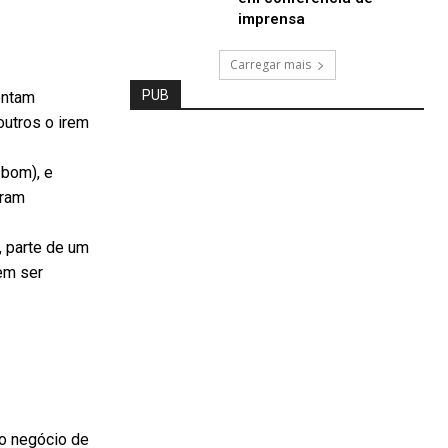
imprensa
Carregar mais
PUB
entam
outros o irem
 bom), e
oram
 parte de um
em ser
do negócio de