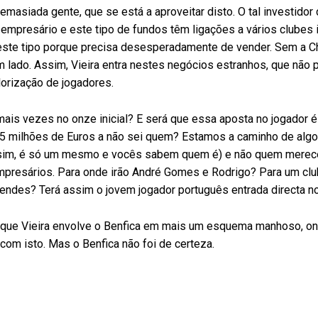
asiada gente, que se está a aproveitar disto. O tal investidor
empresário e este tipo de fundos têm ligações a vários clubes 
este tipo porque precisa desesperadamente de vender. Sem a 
m lado. Assim, Vieira entra nestes negócios estranhos, que não
lorização de jogadores.
ais vezes no onze inicial? E será que essa aposta no jogador é
u 15 milhões de Euros a não sei quem? Estamos a caminho de alg
 sim, é só um mesmo e vocês sabem quem é) e não quem merece
mpresários. Para onde irão André Gomes e Rodrigo? Para um clu
ndes? Terá assim o jovem jogador português entrada directa n
é que Vieira envolve o Benfica em mais um esquema manhoso, o
com isto. Mas o Benfica não foi de certeza.