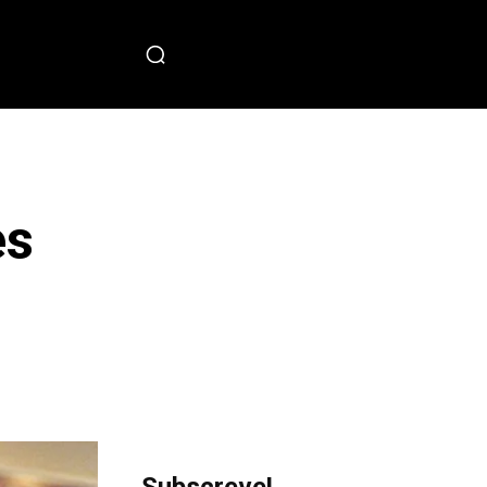
PECIAL
es
sApp
Copy URL