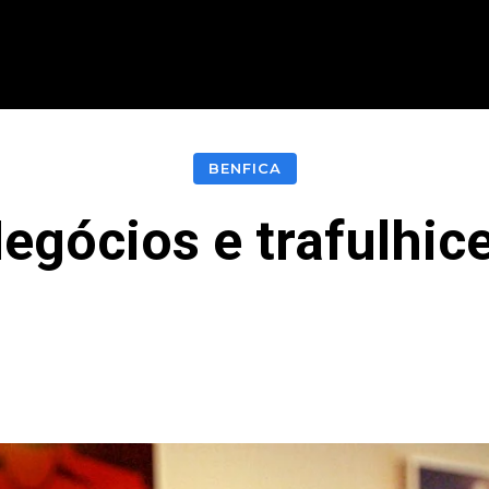
CIONAL
INTERNACIONAL
MODALIDADES
ES
BENFICA
egócios e trafulhic
acebook
Twitter
Pinterest
What