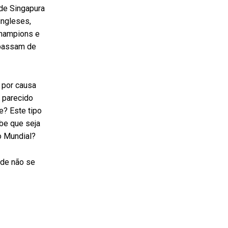
 de Singapura
ingleses,
Champions e
 passam de
 por causa
o parecido
? Este tipo
be que seja
o Mundial?
nde não se