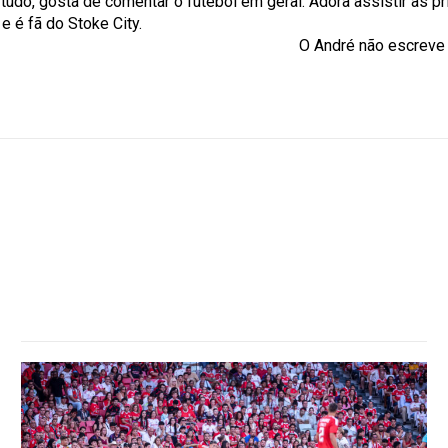
tudo, gosta de comentar o futebol em geral. Adora assistir às p
e é fã do Stoke City.
o escreve ao abr