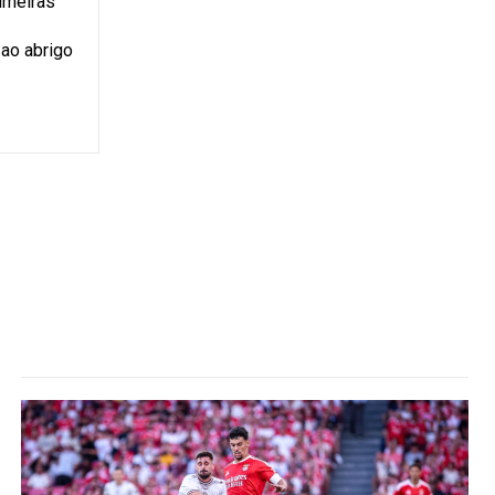
rimeiras
igo