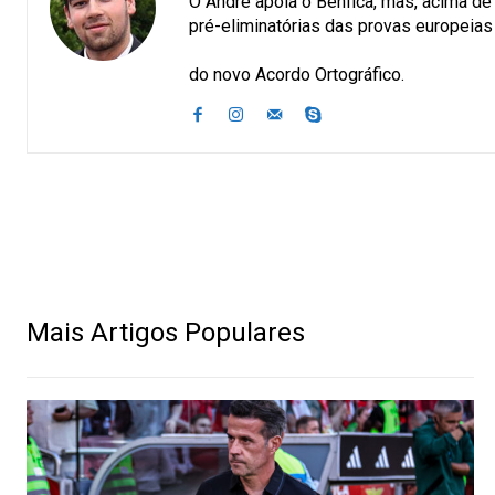
O André apoia o Benfica, mas, acima de 
pré-eliminatórias das provas europeias 
O André nã
do novo Acordo Ortográfico.
Mais Artigos Populares