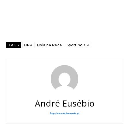
TAGS
BNR
Bola na Rede
Sporting CP
André Eusébio
http://www.bolanarede.pt