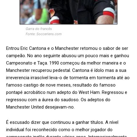
Garra do francês
Fonte: Soccerlens.com
Entrou Eric Cantona e o Manchester retomou o sabor de ser
campeão. No ano seguinte abusou um pouco mais e ganhou
Campeonato e Taça. 1990 começou da melhor maneira e o
Manchester recuperou pedestal. Cantona é ídolo mas a sua
irreverencia irrascível leva-o de tormenta em tormenta até ao
famoso castigo de nove meses, resultado do famoso
pontapé acrobático num adepto do West Ham. Regressou e
regressou com a áurea do saudoso. Os adeptos do
Manchester United desejavam-no.
É escusado dizer que continuou a ganhar títulos. A nível
individual foi reconhecido como o melhor jogador do
campeonato inglês durante vários anos. Internacionalmente,