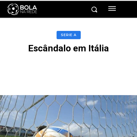
SERIE A
Escândalo em Itália
Facebook
Twitter
Pinterest