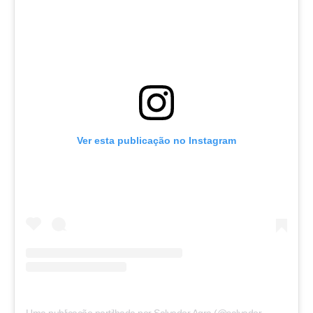
Ver esta publicação no Instagram
U
ma publicação partilhada por Salvador Agra (@salvadoragra7)