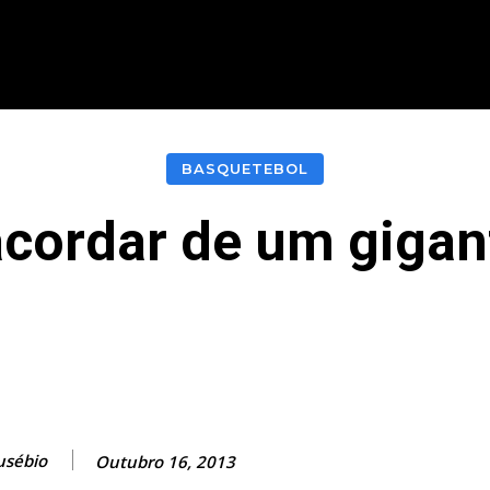
CIONAL
INTERNACIONAL
MODALIDADES
ES
BASQUETEBOL
acordar de um gigan
acebook
Twitter
Pinterest
What
usébio
Outubro 16, 2013