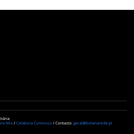
Diária
re Nós
/
Colabora Connosco
/ Contacto:
geral@bolanarede.pt