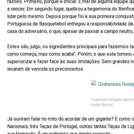
razões. Primeiro, porque é oficial. E mal de alguma equipe q
a vencer. Em segundo lugar, quebrou a hegemonia do Benfica (
lutar pelo mesmo. Depois porque foi a sua primeira conquist
Portuguesa de Basquetebol entregou a responsabilidade da o
casa do adversário, o que, apesar de passar a campo neutro
Estes são, julgo, os ingredientes principais para fazermos tal
como começa, mas como acaba”. Porém, o que este torneio A
superiorizar e fazer face às suas limitações. Sem grandes 
levaram de vencida os preconceitos.
Ovarenses festejam depois
Fonte: Record
Já ouviram falar no mito do acordar de um gigante? E como 
Nacionais, três Taças de Portugal, outras tantas Taças da L
sua formação. É um palmarés que impõe respeito.