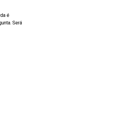
rda é
unta. Será