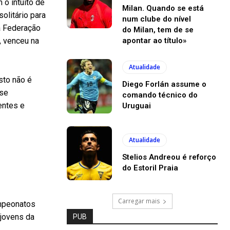
 o intuito de
Milan. Quando se está
olitário para
num clube do nível
 a Federação
do Milan, tem de se
apontar ao título»
, venceu na
Atualidade
isto não é
Diego Forlán assume o
 se
comando técnico do
entes e
Uruguai
Atualidade
Stelios Andreou é reforço
do Estoril Praia
Carregar mais
ampeonatos
 jovens da
PUB