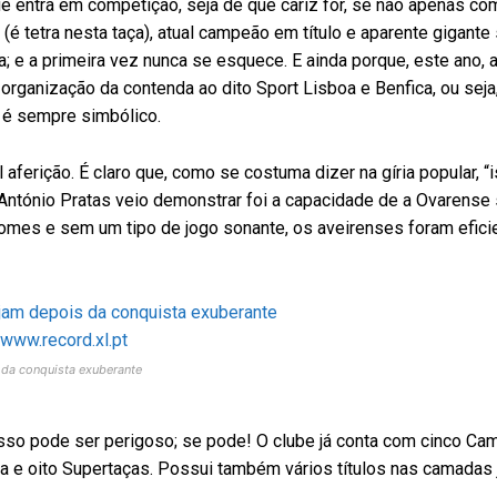
ue entra em competição, seja de que cariz for, se não apenas com
é tetra nesta taça), atual campeão em título e aparente gigante s
a; e a primeira vez nunca se esquece. E ainda porque, este ano,
rganização da contenda ao dito Sport Lisboa e Benfica, ou seja
, é sempre simbólico.
 aferição. É claro que, como se costuma dizer na gíria popular, “
ntónio Pratas veio demonstrar foi a capacidade de a Ovarense
nomes e sem um tipo de jogo sonante, os aveirenses foram efici
 da conquista exuberante
isso pode ser perigoso; se pode! O clube já conta com cinco C
iga e oito Supertaças. Possui também vários títulos nas camadas