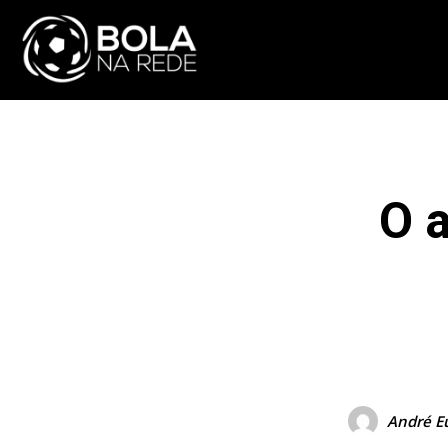
ATUALIDADE
NA
O 
F
COMPARTILHAR
André E