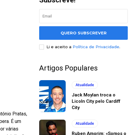
Subscreve!
QUERO SUBSCREVER
Li e aceito a
Política de Privacidade
.
Artigos Populares
Atualidade
Jack Moylan troca o
Licoln City pelo Cardiff
City
tónio Pratas,
pera. É um
Atualidade
or várias
Ruben Amorim: «Somos o