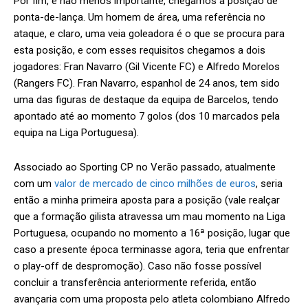
Por fim, e não menos importante, chegamos à posição de
ponta-de-lança. Um homem de área, uma referência no
ataque, e claro, uma veia goleadora é o que se procura para
esta posição, e com esses requisitos chegamos a dois
jogadores: Fran Navarro (Gil Vicente FC) e Alfredo Morelos
(Rangers FC). Fran Navarro, espanhol de 24 anos, tem sido
uma das figuras de destaque da equipa de Barcelos, tendo
apontado até ao momento 7 golos (dos 10 marcados pela
equipa na Liga Portuguesa).
Associado ao Sporting CP no Verão passado, atualmente
com um
valor de mercado de cinco milhões de euros
, seria
então a minha primeira aposta para a posição (vale realçar
que a formação gilista atravessa um mau momento na Liga
Portuguesa, ocupando no momento a 16ª posição, lugar que
caso a presente época terminasse agora, teria que enfrentar
o play-off de despromoção). Caso não fosse possível
concluir a transferência anteriormente referida, então
avançaria com uma proposta pelo atleta colombiano Alfredo