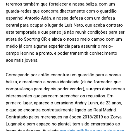
teremos também que fortalecer a nossa baliza, com um
guarda-redes que concorra directamente com o guardião
espanhol Antonio Adán, a nossa defesa com um defesa
central para ocupar o lugar de Luís Neto, que acaba contrato
esta temporada e que penso já não reunir condições para ser
atleta do Sporting CP, e ainda o nosso meio campo com um
médio já com alguma experiência para assumir o meio-
campo leonino a pronto, e poder transmitir conhecimento
aos mais jovens.
Começando por então encontrar um guardião para a nossa
baliza, e mantendo a nossa identidade (clube formador, que
compra/lança para depois poder vender), surgem dois nomes
interessantes que parecem preencher os requisitos. Em
primeiro lugar, aparece o ucraniano Andriy Lunin, de 23 anos,
e que se encontra contratualmente ligado ao Real Madrid.
Contratado pelos merengues na época 2018/2019 ao Zorya
Lugansk e sem espaço no plantel, tem sido emprestado ao
longo das épocas. Avaliado
em dois milhões e meio de euros
,