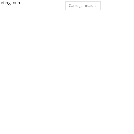
orting, num
Carregar mais