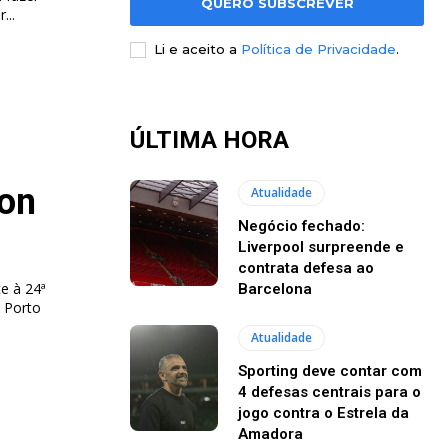
QUERO SUBSCREVER
...
Li e aceito a
Política de Privacidade
.
ÚLTIMA HORA
ion
Atualidade
Negócio fechado:
Liverpool surpreende e
contrata defesa ao
e à 24ª
Barcelona
 Porto
Atualidade
Sporting deve contar com
4 defesas centrais para o
jogo contra o Estrela da
Amadora