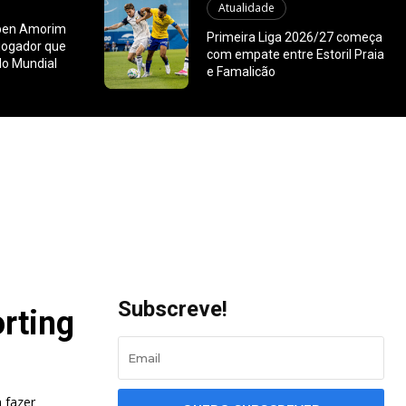
Atualidade
uben Amorim
Primeira Liga 2026/27 começa
 jogador que
com empate entre Estoril Praia
do Mundial
e Famalicão
Subscreve!
orting
 fazer