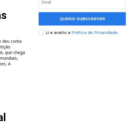
as
QUERO SUBSCREVER
Li e aceito a
Política de Privacidade
.
ue deu conta
tição
FA, que chega
 mundiais,
es. A
al