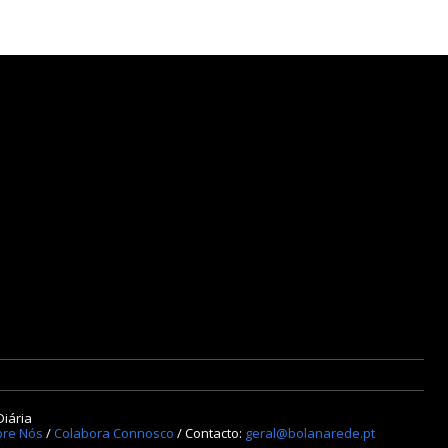
Diária
re Nós
/
Colabora Connosco
/ Contacto:
geral@bolanarede.pt