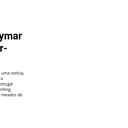
eymar
r-
 uma notícia,
ra
ortugal
rting,
m meados de