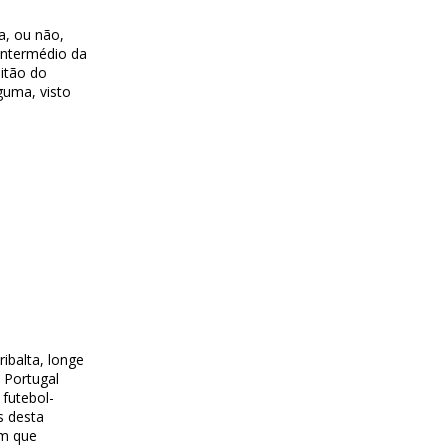
a, ou não,
 intermédio da
pitão do
lguma, visto
ibalta, longe
 Portugal
 futebol-
s desta
em que