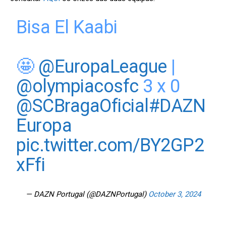
Bisa El Kaabi
🤩
@EuropaLeague
|
@olympiacosfc
3 x 0
@SCBragaOficial
#DAZN
Europa
pic.twitter.com/BY2GP2
xFfi
— DAZN Portugal (@DAZNPortugal)
October 3, 2024