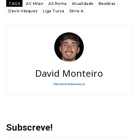
TAGS
AC Milan
AS Roma
Atualidade
Besiktas
Devis Vásquez
Liga Turca
Série A
David Monteiro
http://www.bolanarede.pt
Subscreve!