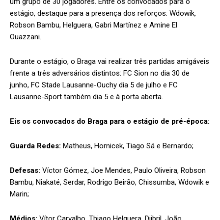
um grupo de 30 jogadores. Entre os convocados para o
estágio, destaque para a presença dos reforços: Wdowik,
Robson Bambu, Helguera, Gabri Martínez e Amine El
Ouazzani.
Durante o estágio, o Braga vai realizar três partidas amigáveis
frente a três adversários distintos: FC Sion no dia 30 de
junho, FC Stade Lausanne-Ouchy dia 5 de julho e FC
Lausanne-Sport também dia 5 e à porta aberta.
Eis os convocados do Braga para o estágio de pré-época:
Guarda Redes:
Matheus, Hornicek, Tiago Sá e Bernardo;
Defesas:
Víctor Gómez, Joe Mendes, Paulo Oliveira, Robson
Bambu, Niakaté, Serdar, Rodrigo Beirão, Chissumba, Wdowik e
Marin;
Médios:
Vítor Carvalho, Thiago Helguera, Djibril, João