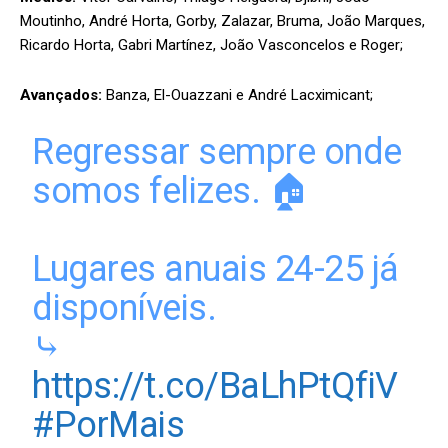
Moutinho, André Horta, Gorby, Zalazar, Bruma, João Marques,
Ricardo Horta, Gabri Martínez, João Vasconcelos e Roger;
Avançados:
Banza, El-Ouazzani e André Lacximicant;
Regressar sempre onde
somos felizes. 🏠
Lugares anuais 24-25 já
disponíveis.
⤷
https://t.co/BaLhPtQfiV
#PorMais