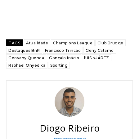
TAGS
Atualidade
Champions League
Club Brugge
Destaques BnR
Francisco Trincão
Geny Catamo
Geovany Quenda
Gonçalo Inácio
lUIS sUÁREZ
Raphael Onyedika
Sporting
Diogo Ribeiro
http://www.bolanarede.pt