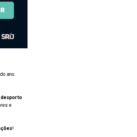
do ano.
 desporto
ores e
ações
!