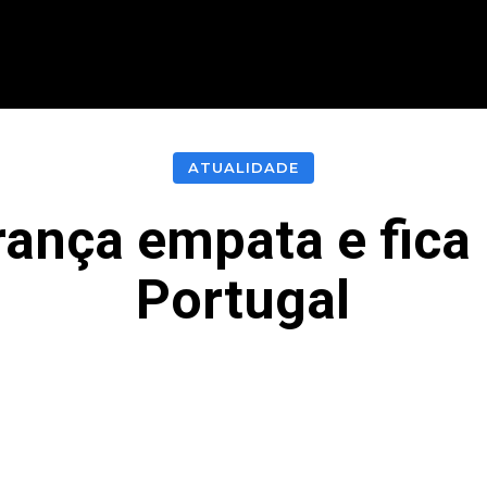
CIONAL
INTERNACIONAL
MODALIDADES
ES
ATUALIDADE
rança empata e fica
Portugal
acebook
Twitter
Pinterest
What