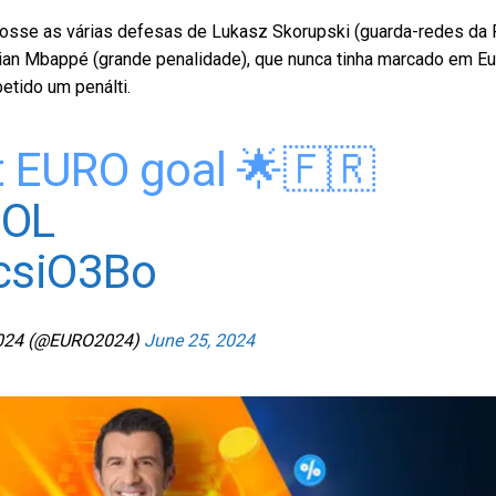
o fosse as várias defesas de Lukasz Skorupski (guarda-redes da 
lian Mbappé (grande penalidade), que nunca tinha marcado em E
etido um penálti.
st EURO goal 🌟🇫🇷
OL
ZcsiO3Bo
024 (@EURO2024)
June 25, 2024