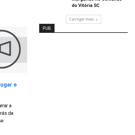
do Vitória SC
Carregar mais
PUB
lugar e
rrar a
trás da
se