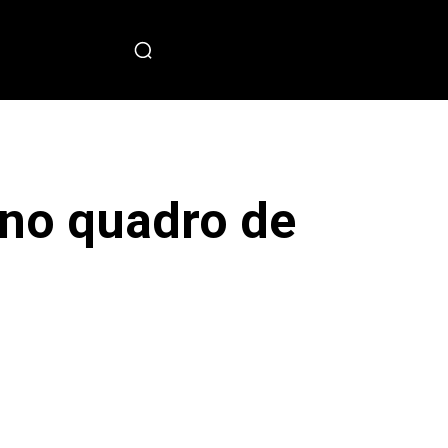
PECIAL
 no quadro de
sApp
Copy URL