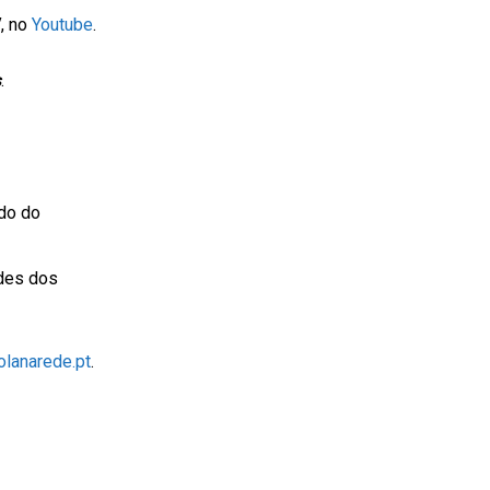
V
, no
Youtube
.
s
.
do do
ades dos
lanarede.pt
.