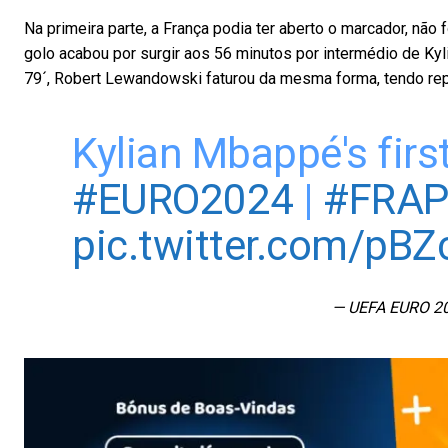
Na primeira parte, a França podia ter aberto o marcador, nã
golo acabou por surgir aos 56 minutos por intermédio de Ky
79´, Robert Lewandowski faturou da mesma forma, tendo rep
Kylian Mbappé's fir
#EURO2024
|
#FRAP
pic.twitter.com/pB
— UEFA EURO 2