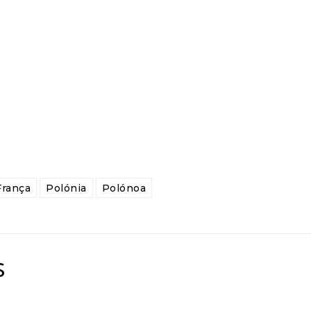
França
Polónia
Polónoa
s