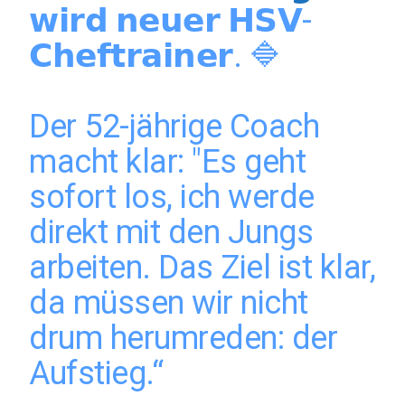
𝘄𝗶𝗿𝗱 𝗻𝗲𝘂𝗲𝗿 𝗛𝗦𝗩-
𝗖𝗵𝗲𝗳𝘁𝗿𝗮𝗶𝗻𝗲𝗿. 🔷
Der 52-jährige Coach
macht klar: "Es geht
sofort los, ich werde
direkt mit den Jungs
arbeiten. Das Ziel ist klar,
da müssen wir nicht
drum herumreden: der
Aufstieg.“