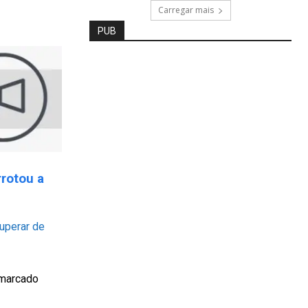
Carregar mais
PUB
rrotou a
cuperar de
 marcado