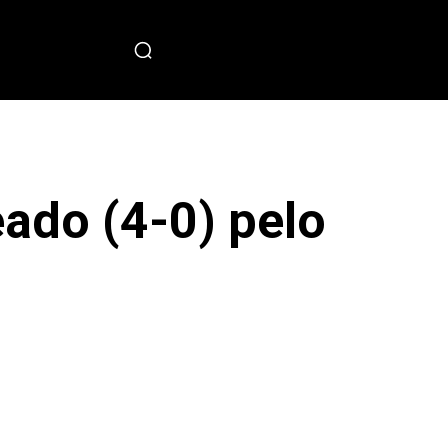
PECIAL
ado (4-0) pelo
sApp
Copy URL