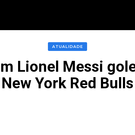
CIONAL
INTERNACIONAL
MODALIDADES
ES
ATUALIDADE
em Lionel Messi gole
New York Red Bulls
acebook
Twitter
Pinterest
What