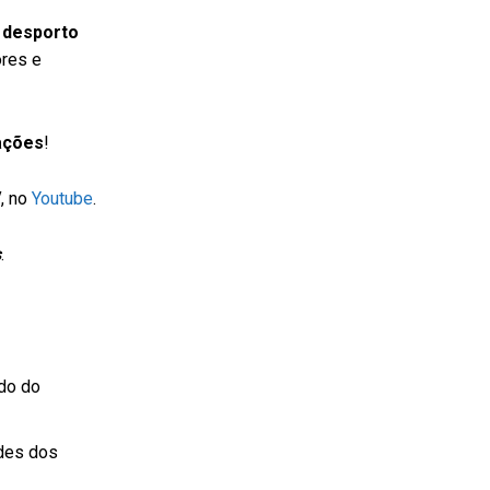
 desporto
ores e
ações
!
V
, no
Youtube
.
s
.
do do
ades dos