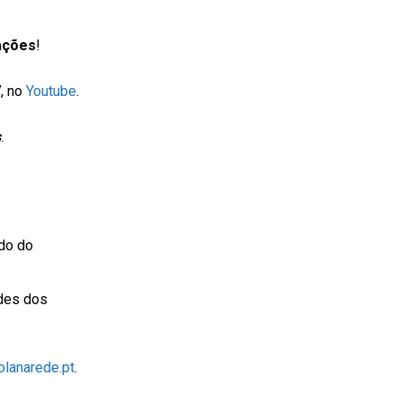
ações
!
V
, no
Youtube
.
s
.
do do
ades dos
lanarede.pt
.