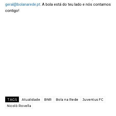
geral@bolanarede.pt
. A bola está do teu lado e nós contamos
contigo!
TAGS
Atualidade
BNR
Bola na Rede
Juventus FC
Nicolò Rovella