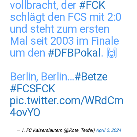
vollbracht, der
#FCK
schlägt den FCS mit 2:0
und steht zum ersten
Mal seit 2003 im Finale
um den
#DFBPokal
. 🙌
Berlin, Berlin…
#Betze
#FCSFCK
pic.twitter.com/WRdCm
4ovYO
— 1. FC Kaiserslautern (@Rote_Teufel)
April 2, 2024