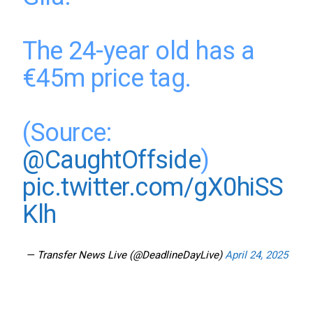
The 24-year old has a
€45m price tag.
(Source:
@CaughtOffside
)
pic.twitter.com/gX0hiSS
Klh
— Transfer News Live (@DeadlineDayLive)
April 24, 2025