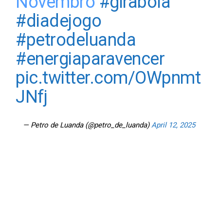
Novembro
#girabola
#diadejogo
#petrodeluanda
#energiaparavencer
pic.twitter.com/OWpnmt
JNfj
— Petro de Luanda (@petro_de_luanda)
April 12, 2025