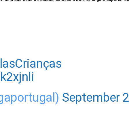
lasCrianças
k2xjnli
igaportugal)
September 2