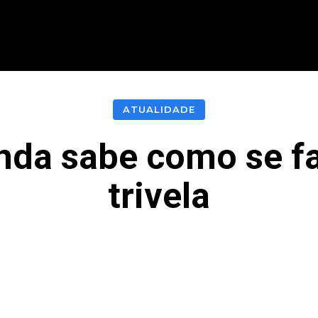
CIONAL
INTERNACIONAL
MODALIDADES
ES
ATUALIDADE
nda sabe como se fa
trivela
acebook
Twitter
Pinterest
What