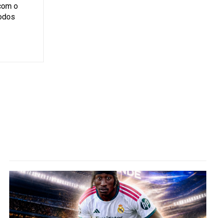
 com o
todos