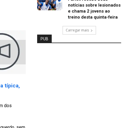
notícias sobre lesionados
e chama 2 jovens ao
treino desta quinta-feira
Carregar mais
PUB
 típica,
um dos
esquerdo, sem