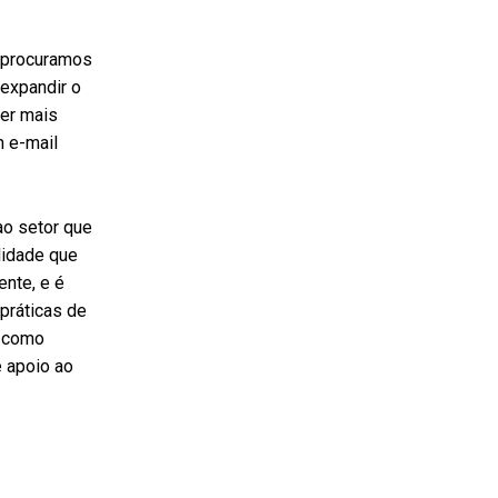
, procuramos
 expandir o
ber mais
m e-mail
ao setor que
lidade que
ente, e é
 práticas de
, como
e apoio ao