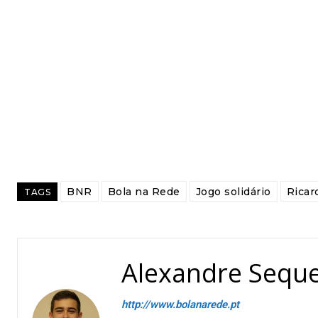
BNR
Bola na Rede
Jogo solidário
Ricar
TAGS
Alexandre Seque
http://www.bolanarede.pt