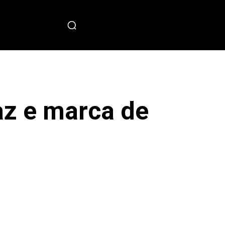
PECIAL
z e marca de
sApp
Copy URL