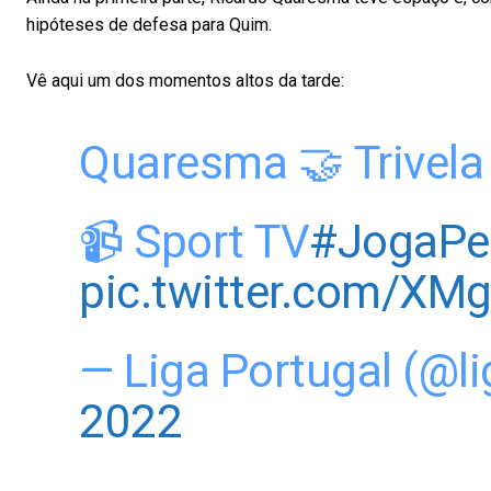
hipóteses de defesa para Quim.
Vê aqui um dos momentos altos da tarde:
Quaresma 🤝 Trivela
📹 Sport TV
#JogaPe
pic.twitter.com/XMg
— Liga Portugal (@l
2022