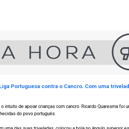
 Liga Portuguesa contra o Cancro. Com uma trivelada
 o intuito de apoiar crianças com cancro. Ricardo Quaresma foi 
hecidas do povo português.
om uma das suas triveladas, colocou a bola no ângulo superior 