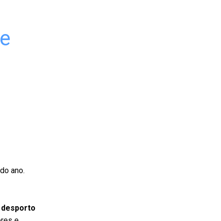
be
do ano.
 desporto
ores e