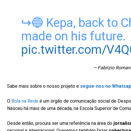
↪️🔵 Kepa, back to C
made on his future.
pic.twitter.com/V4
— Fabrizio Roma
Sabe mais sobre o nosso projeto
e
segue-nos no Whatsa
O
Bola na Rede
é um órgão de comunicação social de Despor
Nasceu há mais de uma década, na Escola Superior de Comun
Desde então, procura ser uma referência na área do
jornali
nacional e internacional. Queremos também fazer
cobertura