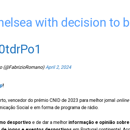
helsea with decision to 
Q0tdrPo1
no (@FabrizioRomano)
April 2, 2024
pp
!
to, vencedor do prémio CNID de 2023 para melhor jornal
online
icação Social e em forma de programa de rádio.
smo desportivo
e de dar a melhor
informação e opinião sobre
 de jogos e eventos desportivos
em Portugal continental, Aç