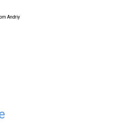
com Andriy
e