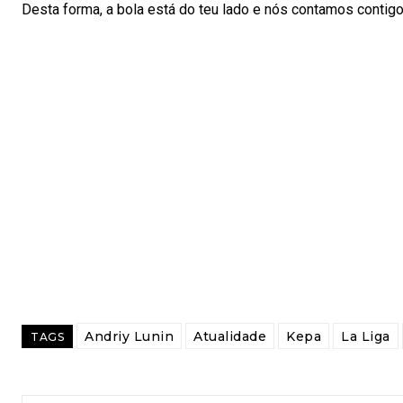
Desta forma, a bola está do teu lado e nós contamos contigo
Andriy Lunin
Atualidade
Kepa
La Liga
TAGS