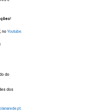
ações
!
V
, no
Youtube
.
s
.
do do
ades dos
lanarede.pt
.