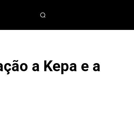
PECIAL
ação a Kepa e a
sApp
Copy URL