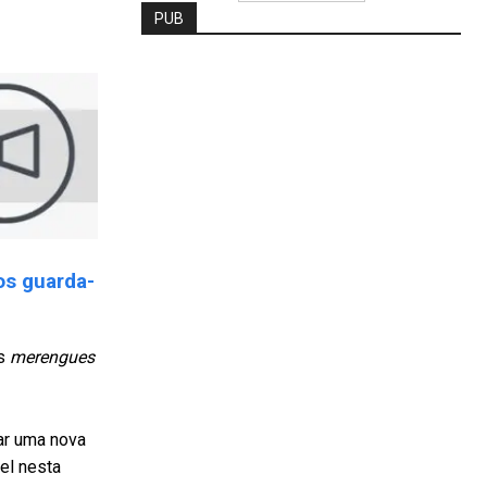
PUB
os guarda-
os
merengues
rar uma nova
vel nesta