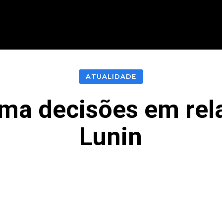
CIONAL
INTERNACIONAL
MODALIDADES
ES
ATUALIDADE
ma decisões em rel
Lunin
acebook
Twitter
Pinterest
What