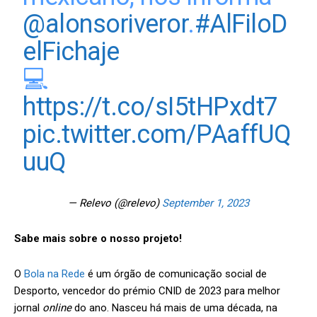
@alonsoriveror
.
#AlFiloD
elFichaje
💻
https://t.co/sI5tHPxdt7
pic.twitter.com/PAaffUQ
uuQ
— Relevo (@relevo)
September 1, 2023
Sabe mais sobre o nosso projeto!
O
Bola na Rede
é um órgão de comunicação social de
Desporto, vencedor do prémio CNID de 2023 para melhor
jornal
online
do ano. Nasceu há mais de uma década, na