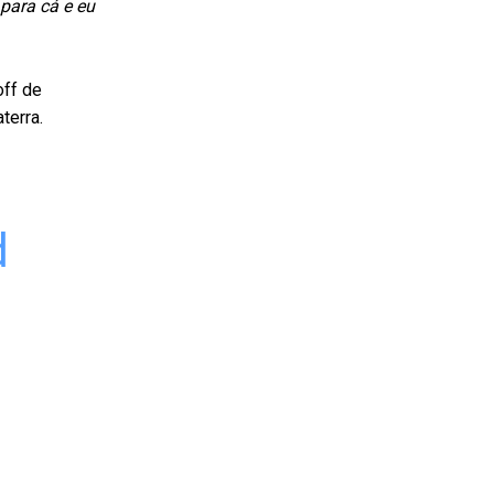
 para cá e eu
off de
terra.
d