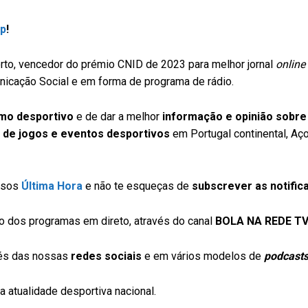
pp
!
to, vencedor do prémio CNID de 2023 para melhor jornal
online
icação Social e em forma de programa de rádio.
smo desportivo
e de dar a melhor
informação e opinião sobre
 de jogos e eventos desportivos
em Portugal continental, Aç
ssos
Última Hora
e não te esqueças de
subscrever as notific
 dos programas em direto, através do canal
BOLA NA REDE T
vés das nossas
redes sociais
e em vários modelos de
podcast
 atualidade desportiva nacional.