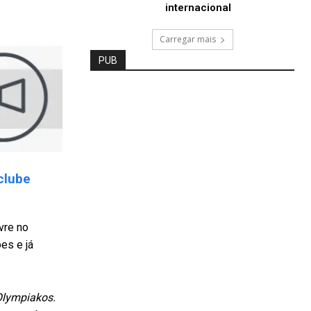
internacional
Carregar mais
PUB
clube
vre no
es e já
Olympiakos.