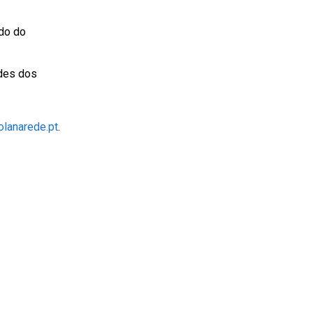
do do
ades dos
lanarede.pt
.