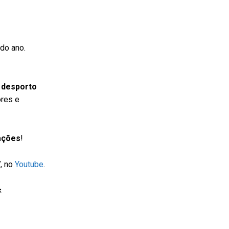
do ano.
 desporto
ores e
ações
!
V
, no
Youtube
.
s
.