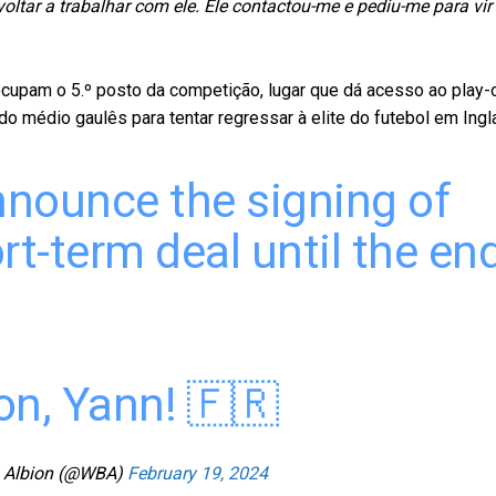
oltar a trabalhar com ele. Ele contactou-me e pediu-me para vir
pam o 5.º posto da competição, lugar que dá acesso ao play-
 médio gaulês para tentar regressar à elite do futebol em Ingla
nnounce the signing of
rt-term deal until the en
on, Yann! 🇫🇷
 Albion (@WBA)
February 19, 2024