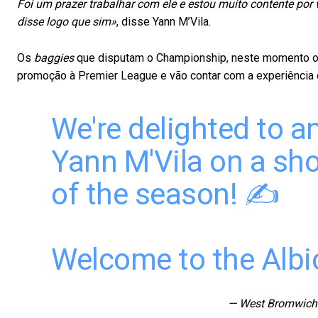
Foi um prazer trabalhar com ele e estou muito contente por v
disse logo que sim»
, disse Yann M’Vila.
Os
baggies
que disputam o Championship, neste momento ocu
promoção à Premier League e vão contar com a experiência do
We're delighted to a
Yann M'Vila on a sho
of the season! ✍️
Welcome to the Albi
— West Bromwich