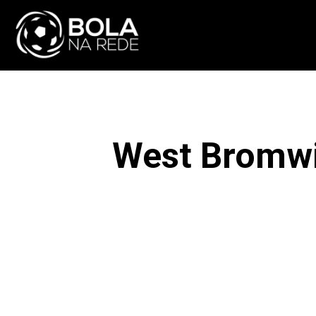
ATUALIDADE
NA
West Bromwi
F
COMPARTILHAR