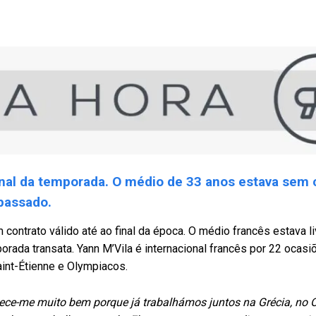
inal da temporada. O médio de 33 anos estava sem 
passado.
ontrato válido até ao final da época. O médio francês estava li
ada transata. Yann M’Vila é internacional francês por 22 ocasiõ
aint-Étienne e Olympiacos.
ece-me muito bem porque já trabalhámos juntos na Grécia, no 