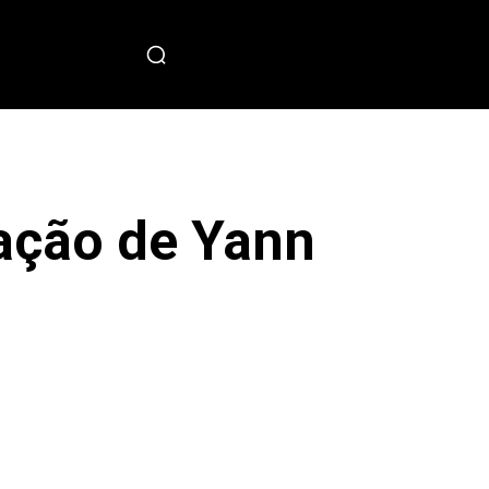
PECIAL
ação de Yann
sApp
Copy URL