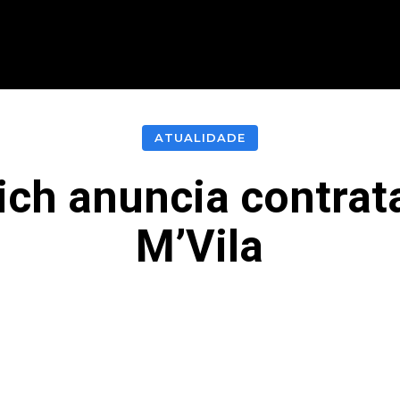
CIONAL
INTERNACIONAL
MODALIDADES
ES
ATUALIDADE
ch anuncia contrat
M’Vila
acebook
Twitter
Pinterest
What