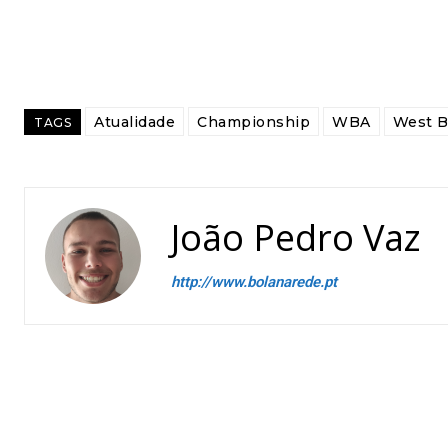
Atualidade
Championship
WBA
West B
TAGS
João Pedro Vaz
http://www.bolanarede.pt