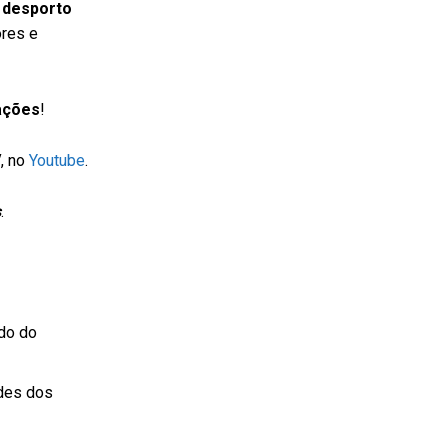
 desporto
ores e
ações
!
V
, no
Youtube
.
s
.
do do
ades dos