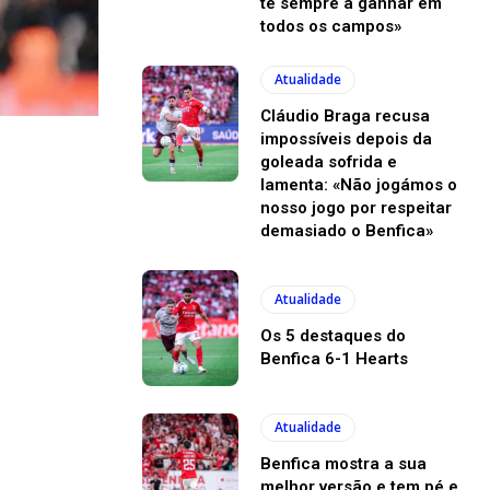
te sempre a ganhar em
todos os campos»
Atualidade
Cláudio Braga recusa
impossíveis depois da
goleada sofrida e
lamenta: «Não jogámos o
nosso jogo por respeitar
demasiado o Benfica»
Atualidade
Os 5 destaques do
Benfica 6-1 Hearts
Atualidade
Benfica mostra a sua
melhor versão e tem pé e