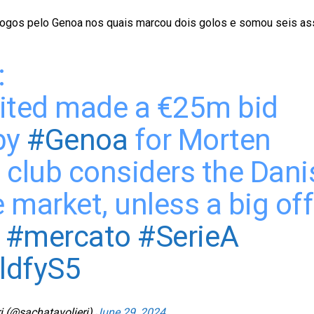
jogos pelo Genoa nos quais marcou dois golos e somou seis ass
:
ted made a €25m bid
by
#Genoa
for Morten
n club considers the Dani
 market, unless a big off
.
#mercato
#SerieA
OldfyS5
i (@sachatavolieri)
June 29, 2024