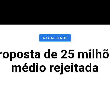
CIONAL
INTERNACIONAL
MODALIDADES
ES
ATUALIDADE
oposta de 25 milhõ
médio rejeitada
acebook
Twitter
Pinterest
What