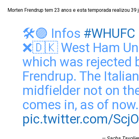
Morten Frendrup tem 23 anos e esta temporada realizou 39 
🛠️🟣 Infos
#WHUFC
❌🇩🇰 West Ham Uni
which was rejected 
Frendrup. The Italia
midfielder not on the
comes in, as of now
pic.twitter.com/Scj
— Sacha Tavolier