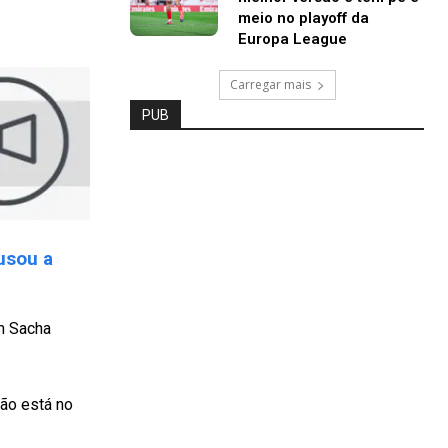
meio no playoff da
Europa League
Carregar mais
PUB
usou a
m Sacha
ão está no