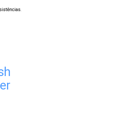
istências.
sh
er