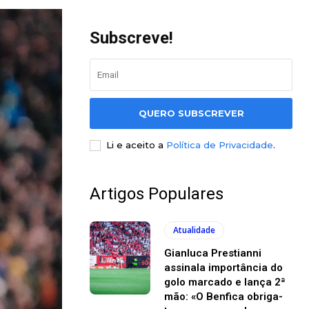
Subscreve!
QUERO SUBSCREVER
Li e aceito a
Política de Privacidade
.
Artigos Populares
Atualidade
Gianluca Prestianni
assinala importância do
golo marcado e lança 2ª
mão: «O Benfica obriga-