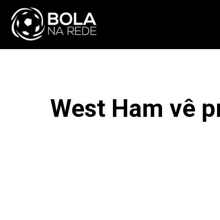
ATUALIDADE
NA
West Ham vê pr
F
COMPARTILHAR