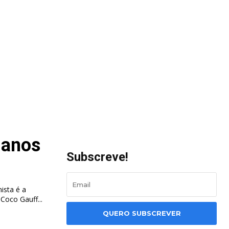
 anos
Subscreve!
ista é a
norte-americana mais nova de sempre a vencer o Grand Slam. Coco Gauff...
QUERO SUBSCREVER