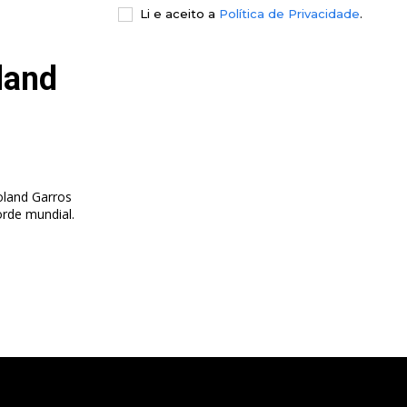
Li e aceito a
Política de Privacidade
.
land
oland Garros
orde mundial.