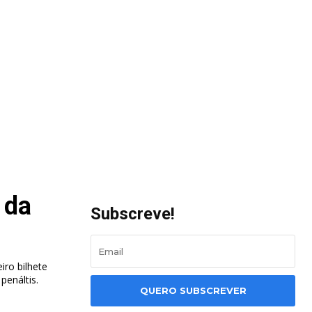
 da
Subscreve!
ro bilhete
penáltis.
QUERO SUBSCREVER