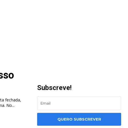
sso
Subscreve!
rta fechada,
a. No...
QUERO SUBSCREVER