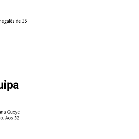
negalês de 35
uipa
Gana Gueye
vo. Aos 32