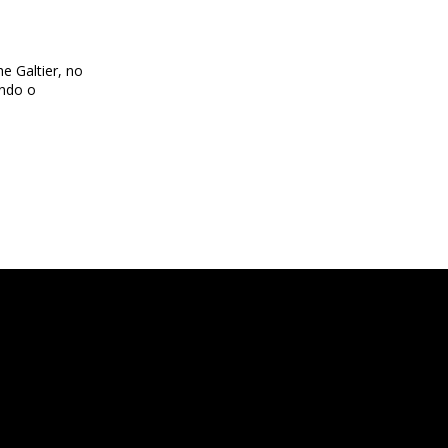
e Galtier, no
undo o