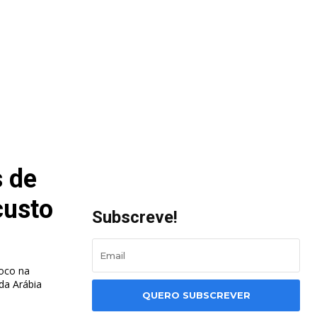
s de
custo
Subscreve!
foco na
da Arábia
QUERO SUBSCREVER