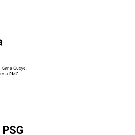
a
G
sa Gana Gueye,
om a RMC...
o PSG