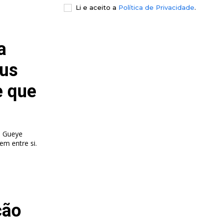
Li e aceito a
Política de Privacidade
.
a
eus
e que
a Gueye
em entre si.
ção