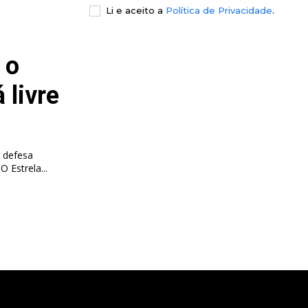
Li e aceito a
Política de Privacidade
.
 o
 livre
 defesa
internacional queniano deixou o clube com o final do contrato. O Estrela...