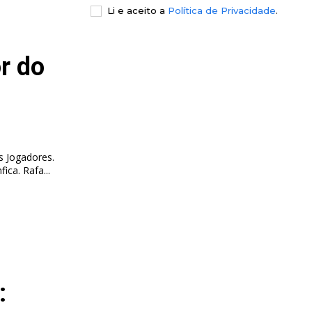
Li e aceito a
Política de Privacidade
.
r do
s Jogadores.
O avançado de 30 anos esteve em destaque ao serviço do Benfica. Rafa...
: