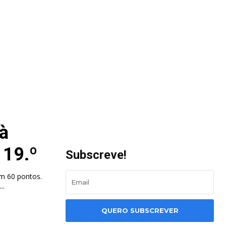
 à
 19.º
Subscreve!
m 60 pontos.
o...
QUERO SUBSCREVER