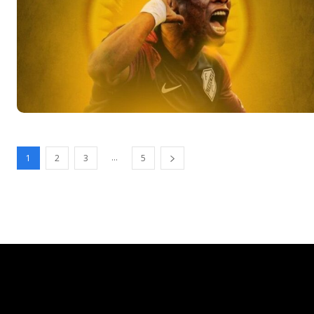
...
1
2
3
5