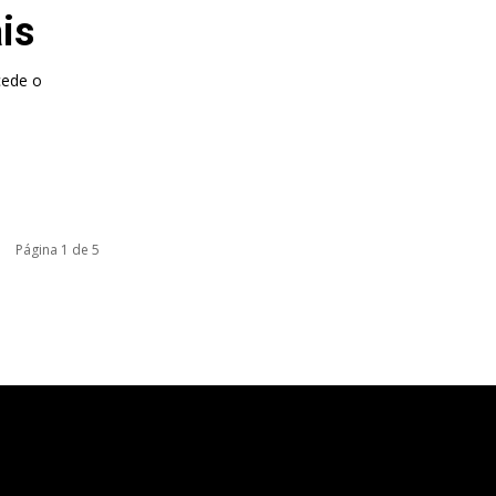
is
cede o
Página 1 de 5