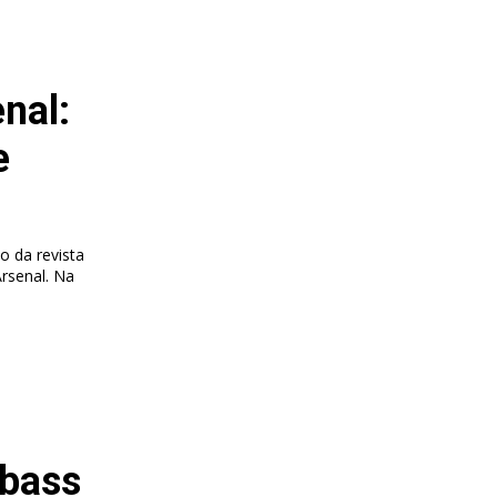
nal:
e
o da revista
enal. Na
Abass