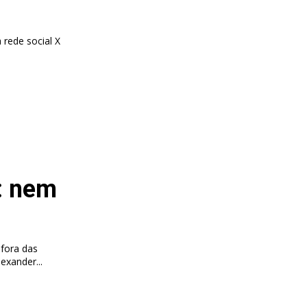
 rede social X
: nem
 fora das
Roger Schmidt para o desafio frente ao FC Porto. Alexander...