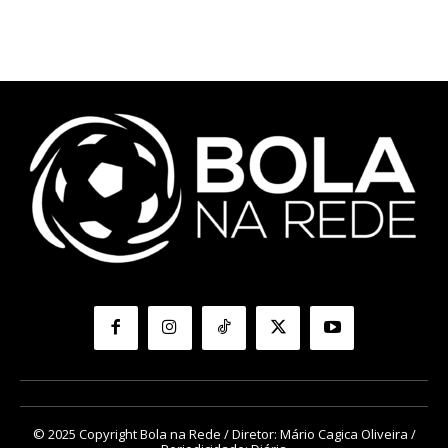
© 2025 Copyright Bola na Rede / Diretor: Mário Cagica Oliveira /