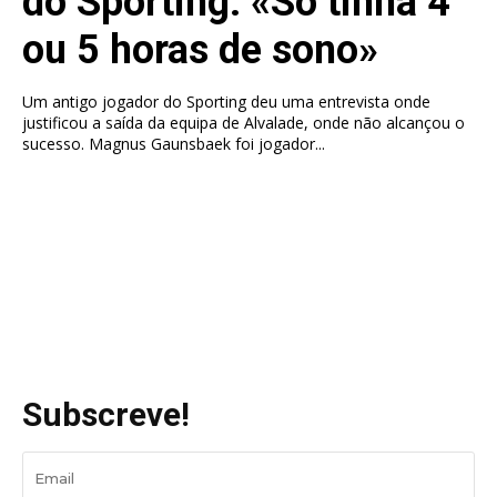
do Sporting: «Só tinha 4
ou 5 horas de sono»
Um antigo jogador do Sporting deu uma entrevista onde
justificou a saída da equipa de Alvalade, onde não alcançou o
sucesso. Magnus Gaunsbaek foi jogador...
Subscreve!