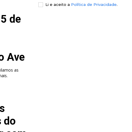
Li e aceito a
Política de Privacidade
.
 5 de
io Ave
ilamos as
nais.
s
s do