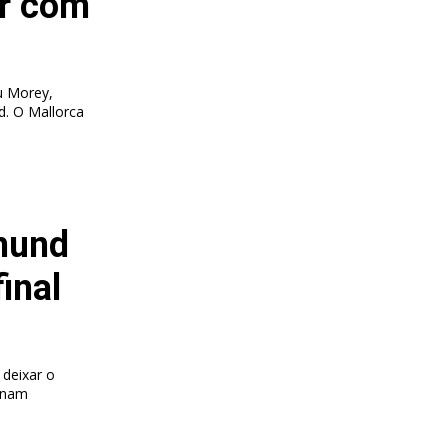
ar com
u Morey,
rca
tmund
inal
deixar o
minam