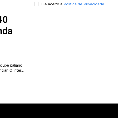
Li e aceito a
Política de Privacidade
.
40
nda
clube italiano
pretende um avançado e quer vender emprestados para o financiar. O Inter...