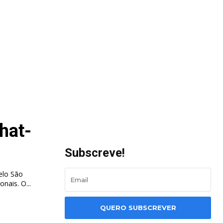
hat-
Subscreve!
elo São
Raimundo, equipa da Rondónia, que não está nas divisões nacionais. O...
QUERO SUBSCREVER