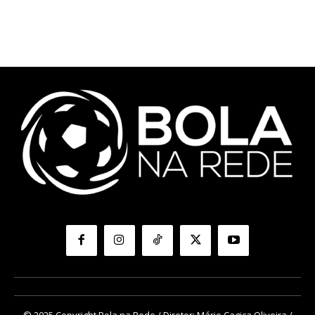
© 2025 Copyright Bola na Rede / Diretor: Mário Cagica Oliveira /