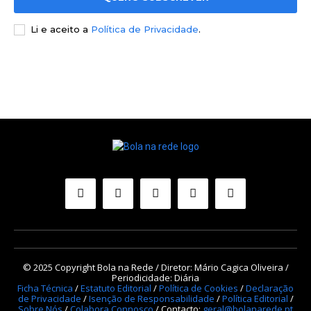
Li e aceito a
Política de Privacidade
.
© 2025 Copyright Bola na Rede / Diretor: Mário Cagica Oliveira /
Periodicidade: Diária
Ficha Técnica
/
Estatuto Editorial
/
Política de Cookies
/
Declaração
de Privacidade
/
Isenção de Responsabilidade
/
Política Editorial
/
Sobre Nós
/
Colabora Connosco
/ Contacto:
geral@bolanarede.pt